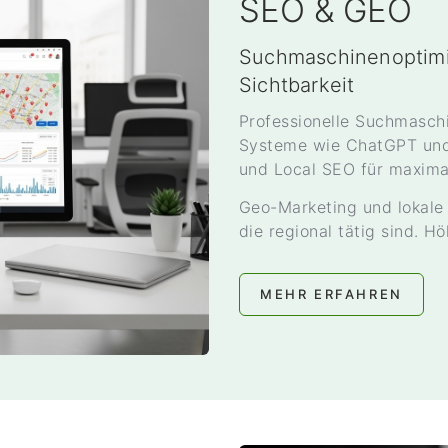
SEO & GEO
Suchmaschinenoptimie
Sichtbarkeit
Professionelle Suchmaschi
Systeme wie ChatGPT und
und Local SEO für maximal
Geo-Marketing und lokale
die regional tätig sind. H
MEHR ERFAHREN