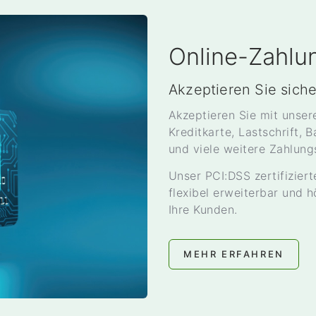
Online-Zahlu
Akzeptieren Sie sich
Akzeptieren Sie mit unse
Kreditkarte, Lastschrift,
und viele weitere Zahlung
Unser PCI:DSS zertifiziert
flexibel erweiterbar und h
Ihre Kunden.
MEHR ERFAHREN